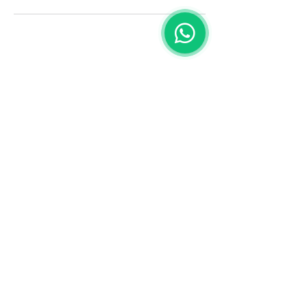
Lade
meister
D-18528
Industriestraße 18,
Bergen auf Rügen
Tel.:
+49 176 2161 2613
​Email :
info@lademeister.de
Web:
www.lademeister.de
AGB
Impressum
Datenschutzerklärung